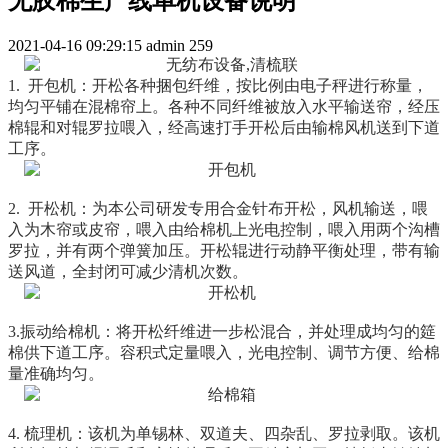
无胶棉生产线单机设备说明
2021-04-16 09:29:15
admin
259
1. 开包机：
开松各种捆包纤维，按比例由电子秤进行称量，
均匀平铺在混棉帘上。各种不同纤维被放入水平输送帘，经压
棉辊和对辊罗拉喂入，经高速打手开松后由输棉风机送到下道
工序。
2. 开松机：
为本公司研发专用合金针布开松，风机输送，喂
入为木帘或皮帘，喂入由给棉机上光电控制，喂入用两个沟槽
罗拉，并有两个弹簧加压。开松辊进行动静平衡处理，带有输
送风道，全封闭可减少清机次数。
3.振动给棉机：
将开松纤维进一步松混合，并处理成均匀的筵
棉供下道工序。容积式定量喂入，光电控制、调节方便、给棉
量准确均匀。
4. 梳理机：
该机为单锡林、双道夫、四杂乱、罗拉剥取。该机