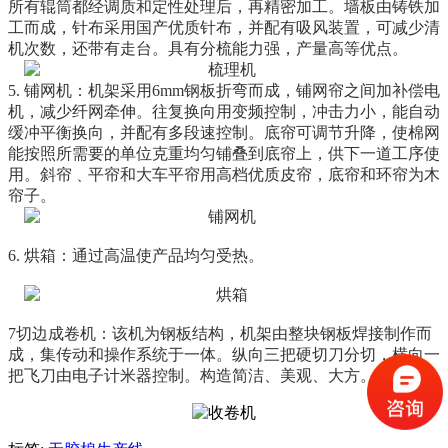
所有辊筒都经调质和定性处理后，再精密加工。墙板由铸铁加
工而成，针布采用国产优质针布，并配有吸风装置，可减少清
机次数，还带有走台。具有分梳能力强，产量高等优点。
5. 铺网机：
机架采用6mm钢板折弯而成，铺网帘之间加补偿电
机，减少纤网牵伸。往复换向用变频控制，冲击力小，能自动
缓冲平衡换向，并配有多段速控制。底帘可调节升降，使棉网
能按照所需要的单位克重均匀铺叠到底帘上，供下一道工序使
用。斜帘﹑平帘和大车平帘用高档优质皮帘，底帘和环帘为木
帘子。
6. 烘箱：通过高温使产品均匀受热。
7切边成卷机：
该机为钢板结构，机架由整块钢板焊接制作而
成，集传动和操作系统于一体。纵向三把硬切刀分切，横向一
把飞刀由电子计米器控制。构造简洁、美观、大方。