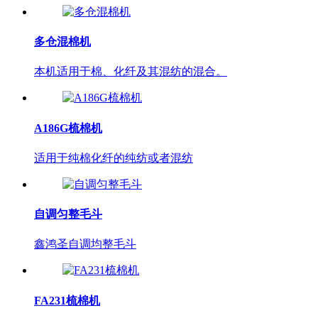
多仓混棉机
本机适用于棉、化纤及其混纺的混合。
A186G梳棉机
适用于纯棉化纤的纯纺或者混纺
自调匀整毛斗
鑫鸿圣自调均整毛斗
FA231梳棉机