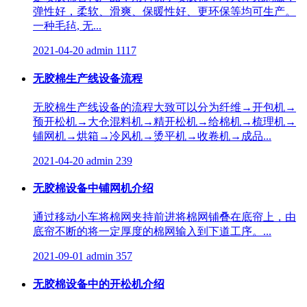
弹性好，柔软、滑爽、保暖性好、更环保等均可生产。
一种毛毡, 无...
2021-04-20
admin
1117
无胶棉生产线设备流程
无胶棉生产线设备的流程大致可以分为纤维→开包机→
预开松机→大仓混料机→精开松机→给棉机→梳理机→
铺网机→烘箱→冷风机→烫平机→收卷机→成品...
2021-04-20
admin
239
无胶棉设备中铺网机介绍
通过移动小车将棉网夹持前进将棉网铺叠在底帘上，由
底帘不断的将一定厚度的棉网输入到下道工序。...
2021-09-01
admin
357
无胶棉设备中的开松机介绍