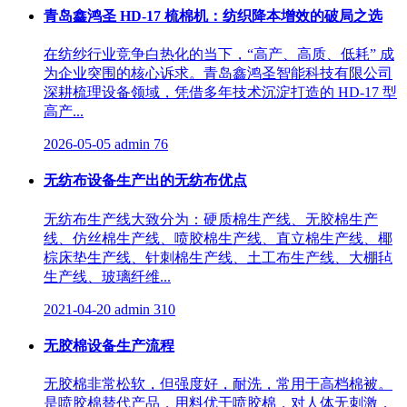
青岛鑫鸿圣 HD-17 梳棉机：纺织降本增效的破局之选
在纺纱行业竞争白热化的当下，“高产、高质、低耗” 成
为企业突围的核心诉求。青岛鑫鸿圣智能科技有限公司
深耕梳理设备领域，凭借多年技术沉淀打造的 HD-17 型
高产...
2026-05-05
admin
76
无纺布设备生产出的无纺布优点
无纺布生产线大致分为：硬质棉生产线、无胶棉生产
线、仿丝棉生产线、喷胶棉生产线、直立棉生产线、椰
棕床垫生产线、针刺棉生产线、土工布生产线、大棚毡
生产线、玻璃纤维...
2021-04-20
admin
310
无胶棉设备生产流程
无胶棉非常松软，但强度好，耐洗，常用于高档棉被。
是喷胶棉替代产品，用料优于喷胶棉，对人体无刺激，