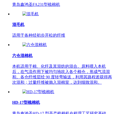
青岛鑫鸿圣FA231型梳棉机
混毛机
适用于各种经初步开松的纤维
六仓混棉机
本机适用于棉、化纤及其混纺的混合。原料喂入本机
后，在气流作用下被均匀地吹入各个棉仓，形成气流混
和。各仓纤维层经 90 度转弯输送，利用其路程差获得再
次混和；过量纤维被抛入混棉室，达到细致混和。
HD-17型梳棉机
青岛鑫鸿圣HD-17 型高产梳棉机在梳理工艺研究基础