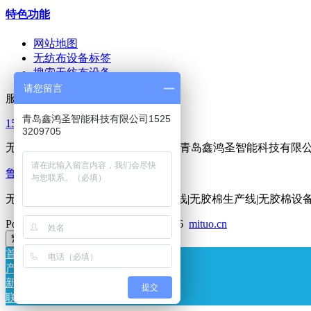
特色功能
网站地图
无纺布设备标签
搜索无纺布设备
请您留言
服务热线
青岛鑫鸿圣智能科技有限公司1525
15253209705
3209705
无胶棉设备|喷胶棉设备|无纺布设备-青岛鑫鸿圣智能科技有限
鲁ICP备11026717号-2
无纺布设备|无纺布机械|无纺布生产线|无胶棉生产线|无胶棉设
Powered by
MetInfo 7.2.0
©2008-2026
mituo.cn
繁体
首页
产品
新闻
提交
联系