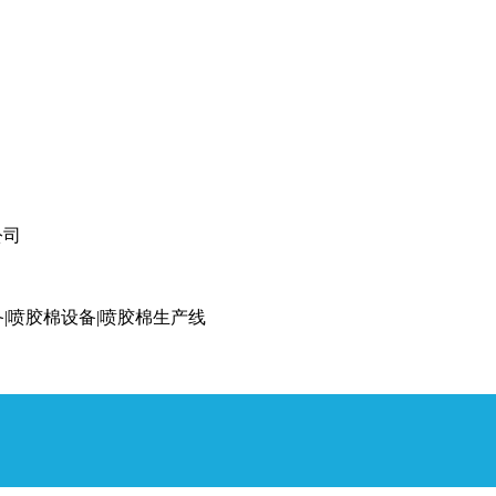
公司
备|喷胶棉设备|喷胶棉生产线